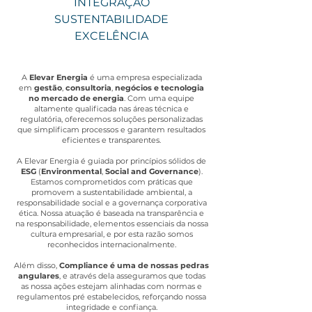
INTEGRAÇÃO
SUSTENTABILIDADE
EXCELÊNCIA
A
Elevar Energia
é uma empresa especializada
em
gestão
,
consultoria
,
negócios e tecnologia
no mercado de energia
. Com uma equipe
altamente qualificada nas áreas técnica e
regulatória, oferecemos soluções personalizadas
que simplificam processos e garantem resultados
eficientes e transparentes.
A Elevar Energia é guiada por princípios sólidos de
ESG
(
Environmental
,
Social and Governance
).
Estamos comprometidos com práticas que
promovem a sustentabilidade ambiental, a
responsabilidade social e a governança corporativa
ética. Nossa atuação é baseada na transparência e
na responsabilidade, elementos essenciais da nossa
cultura empresarial, e por esta razão somos
reconhecidos internacionalmente.
Além disso,
Compliance é uma de nossas pedras
angulares
, e através dela asseguramos que todas
as nossa ações estejam alinhadas com normas e
regulamentos pré estabelecidos, reforçando nossa
integridade e confiança.