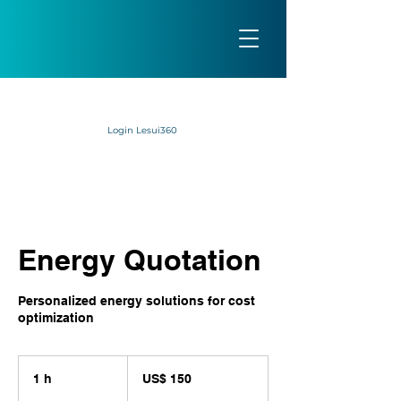
Login Lesui360
Energy Quotation
Personalized energy solutions for cost
optimization
150
Dólares
1 h
1
US$ 150
americanos